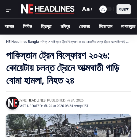
Aa
বাংলা
▼
আসাম
সিকিম
ত্রিপুরা
মণিপুর
মেঘালয়
মিজোরাম
নাগাল্যান্ড
NE Headlines Bangla
>
বিশ্ব
>
পাকিস্তান ট্রেন বিস্ফোরণ ২০২৬: কোয়েটায় চলন্ত ট্রেনে আত্মঘাতী গাড়ি বোমা হামলা, নিহত ২৪
পাকিস্তান ট্রেন বিস্ফোরণ ২০২৬:
কোয়েটায় চলন্ত ট্রেনে আত্মঘাতী গাড়ি
বোমা হামলা, নিহত ২৪
BY
NE HEADLINES
PUBLISHED: মে 24, 2026
LAST UPDATED: রবি, 24 মে 2026 08:34 অপরাহ্ন IST