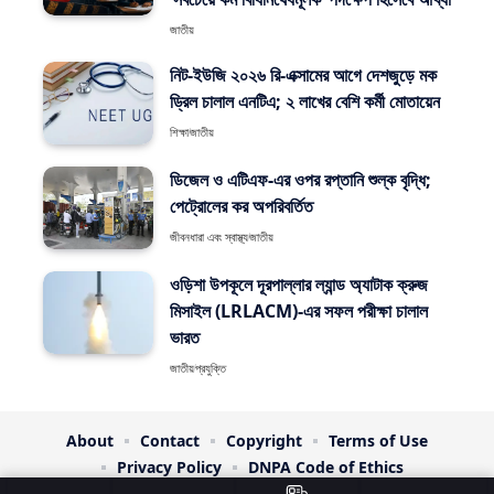
জাতীয়
নিট-ইউজি ২০২৬ রি-এক্সামের আগে দেশজুড়ে মক
ড্রিল চালাল এনটিএ; ২ লাখের বেশি কর্মী মোতায়েন
শিক্ষা
জাতীয়
ডিজেল ও এটিএফ-এর ওপর রপ্তানি শুল্ক বৃদ্ধি;
পেট্রোলের কর অপরিবর্তিত
জীবনধারা এবং স্বাস্থ্য
জাতীয়
ওড়িশা উপকূলে দূরপাল্লার ল্যান্ড অ্যাটাক ক্রুজ
মিসাইল (LRLACM)-এর সফল পরীক্ষা চালাল
ভারত
জাতীয়
প্রযুক্তি
About
Contact
Copyright
Terms of Use
Privacy Policy
DNPA Code of Ethics