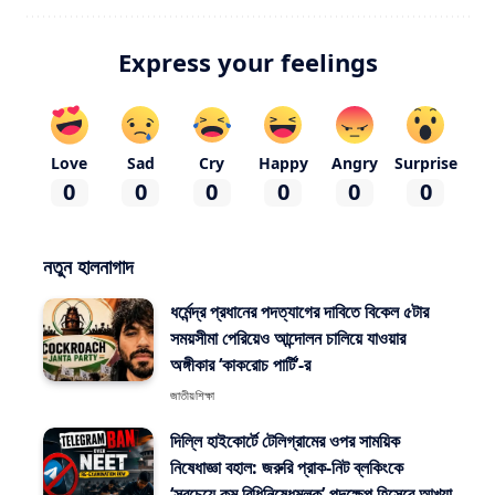
Express your feelings
Love
Sad
Cry
Happy
Angry
Surprise
0
0
0
0
0
0
নতুন হালনাগাদ
ধর্মেন্দ্র প্রধানের পদত্যাগের দাবিতে বিকেল ৫টার
সময়সীমা পেরিয়েও আন্দোলন চালিয়ে যাওয়ার
অঙ্গীকার ‘কাকরোচ পার্টি’-র
জাতীয়
শিক্ষা
দিল্লি হাইকোর্টে টেলিগ্রামের ওপর সাময়িক
নিষেধাজ্ঞা বহাল: জরুরি প্রাক-নিট ব্লকিংকে
‘সবচেয়ে কম বিধিনিষেধমূলক’ পদক্ষেপ হিসেবে আখ্যা