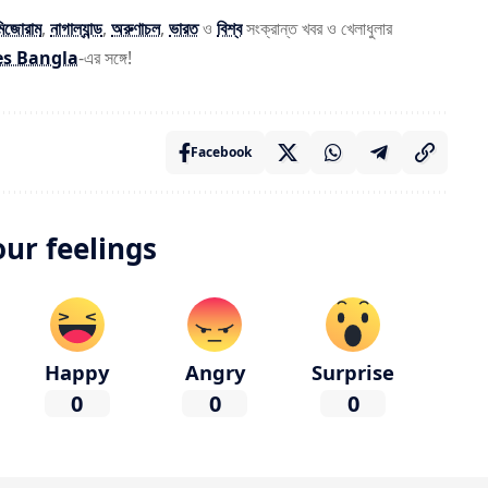
মিজোরাম
,
নাগাল্যান্ড
,
অরুণাচল
,
ভারত
ও
বিশ্ব
সংক্রান্ত খবর ও খেলাধুলার
es Bangla
-এর সঙ্গে!
Facebook
our feelings
Happy
Angry
Surprise
0
0
0