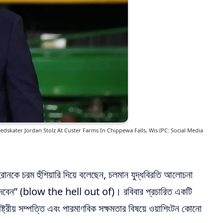
kater Jordan Stolz At Custer Farms In Chippewa Falls, Wis (PC: Social Media
তেহরানকে চরম হুঁশিয়ারি দিয়ে বলেছেন, চলমান যুদ্ধবিরতি আলোচনা
়িয়ে দেবেন” (blow the hell out of)। রবিবার প্রচারিত একটি
 রাষ্ট্রীয় সম্পত্তি এবং পারমাণবিক সক্ষমতার বিষয়ে ওয়াশিংটন কোনো