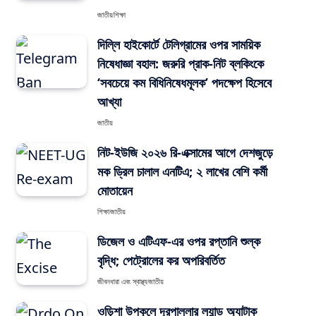
জাতীয়
শিক্ষা
দিল্লি হাইকোর্টে টেলিগ্রামের ওপর সাময়িক
নিষেধাজ্ঞা বহাল: জরুরি প্রাক-নিট ব্লকিংকে
‘সবচেয়ে কম বিধিনিষেধমূলক’ পদক্ষেপ হিসেবে
আখ্যা
জাতীয়
নিট-ইউজি ২০২৬ রি-এক্সামের আগে দেশজুড়ে
মক ড্রিল চালাল এনটিএ; ২ লাখের বেশি কর্মী
মোতায়েন
শিক্ষা
জাতীয়
ডিজেল ও এটিএফ-এর ওপর রপ্তানি শুল্ক
বৃদ্ধি; পেট্রোলের কর অপরিবর্তিত
জীবনধারা এবং স্বাস্থ্য
জাতীয়
ওড়িশা উপকূলে দূরপাল্লার ল্যান্ড অ্যাটাক