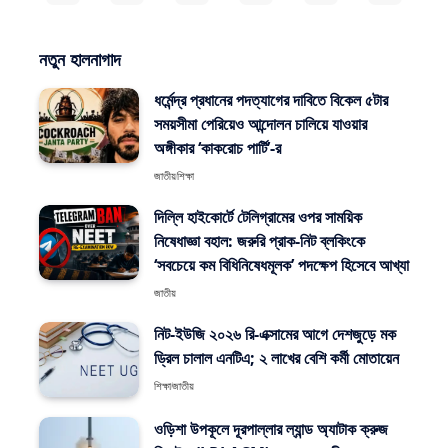
নতুন হালনাগাদ
ধর্মেন্দ্র প্রধানের পদত্যাগের দাবিতে বিকেল ৫টার
সময়সীমা পেরিয়েও আন্দোলন চালিয়ে যাওয়ার
অঙ্গীকার ‘কাকরোচ পার্টি’-র
জাতীয়
শিক্ষা
দিল্লি হাইকোর্টে টেলিগ্রামের ওপর সাময়িক
নিষেধাজ্ঞা বহাল: জরুরি প্রাক-নিট ব্লকিংকে
‘সবচেয়ে কম বিধিনিষেধমূলক’ পদক্ষেপ হিসেবে আখ্যা
জাতীয়
নিট-ইউজি ২০২৬ রি-এক্সামের আগে দেশজুড়ে মক
ড্রিল চালাল এনটিএ; ২ লাখের বেশি কর্মী মোতায়েন
শিক্ষা
জাতীয়
ওড়িশা উপকূলে দূরপাল্লার ল্যান্ড অ্যাটাক ক্রুজ