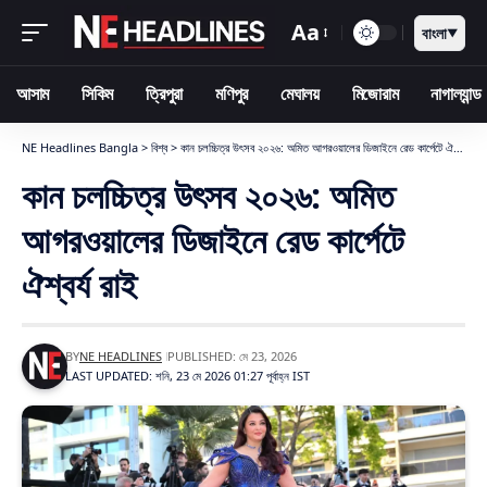
Aa
বাংলা
▼
আসাম
সিকিম
ত্রিপুরা
মণিপুর
মেঘালয়
মিজোরাম
নাগাল্যান্ড
NE Headlines Bangla
>
বিশ্ব
>
কান চলচ্চিত্র উৎসব ২০২৬: অমিত আগরওয়ালের ডিজাইনে রেড কার্পেটে ঐশ্বর্য রাই
কান চলচ্চিত্র উৎসব ২০২৬: অমিত
আগরওয়ালের ডিজাইনে রেড কার্পেটে
ঐশ্বর্য রাই
BY
NE HEADLINES
PUBLISHED: মে 23, 2026
LAST UPDATED: শনি, 23 মে 2026 01:27 পূর্বাহ্ন IST