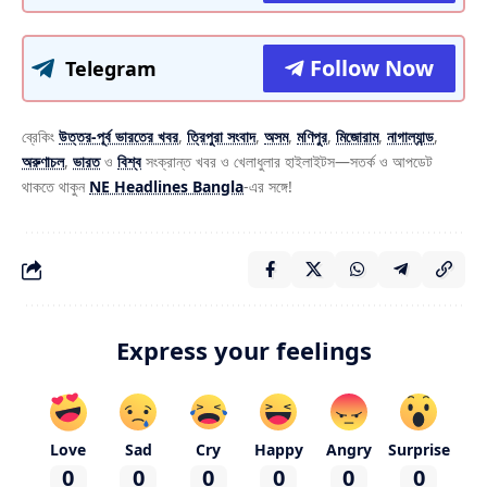
Follow Now
Telegram
ব্রেকিং
উত্তর-পূর্ব ভারতের খবর
,
ত্রিপুরা সংবাদ
,
অসম
,
মণিপুর
,
মিজোরাম
,
নাগাল্যান্ড
,
অরুণাচল
,
ভারত
ও
বিশ্ব
সংক্রান্ত খবর ও খেলাধুলার হাইলাইটস—সতর্ক ও আপডেট
থাকতে থাকুন
NE Headlines Bangla
-এর সঙ্গে!
Express your feelings
Love
Sad
Cry
Happy
Angry
Surprise
0
0
0
0
0
0