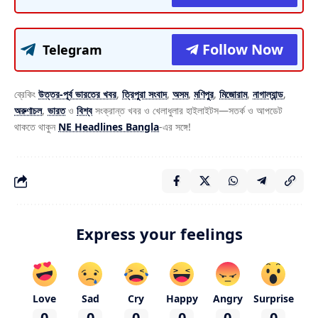
Follow Now
Telegram
ব্রেকিং
উত্তর-পূর্ব ভারতের খবর
,
ত্রিপুরা সংবাদ
,
অসম
,
মণিপুর
,
মিজোরাম
,
নাগাল্যান্ড
,
অরুণাচল
,
ভারত
ও
বিশ্ব
সংক্রান্ত খবর ও খেলাধুলার হাইলাইটস—সতর্ক ও আপডেট
থাকতে থাকুন
NE Headlines Bangla
-এর সঙ্গে!
Express your feelings
Love
Sad
Cry
Happy
Angry
Surprise
0
0
0
0
0
0