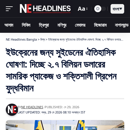
Aa
বাংলা
▼
আসাম
সিকিম
ত্রিপুরা
মণিপুর
মেঘালয়
মিজোরাম
নাগাল্যান্ড
NE Headlines Bangla
>
বিশ্ব
>
ইউক্রেনের জন্য সুইডেনের ঐতিহাসিক ঘোষণা: দিচ্ছে ২.৭ বিলিয়ন ডলারের সামরিক প্যাকেজ ও শক্তিশালী গ্রিপেন যুদ্ধবিমান
ইউক্রেনের জন্য সুইডেনের ঐতিহাসিক
ঘোষণা: দিচ্ছে ২.৭ বিলিয়ন ডলারের
সামরিক প্যাকেজ ও শক্তিশালী গ্রিপেন
যুদ্ধবিমান
BY
NE HEADLINES
PUBLISHED: মে 29, 2026
LAST UPDATED: শুক্র, 29 মে 2026 08:10 অপরাহ্ন IST