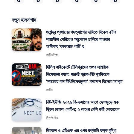
নতুন হালনাগাদ
ধর্মেন্দ্র প্রধানের পদত্যাগের দাবিতে বিকেল ৫টার
সময়সীমা পেরিয়েও আন্দোলন চালিয়ে যাওয়ার
অঙ্গীকার ‘কাকরোচ পার্টি’-র
জাতীয়
শিক্ষা
দিল্লি হাইকোর্টে টেলিগ্রামের ওপর সাময়িক
নিষেধাজ্ঞা বহাল: জরুরি প্রাক-নিট ব্লকিংকে
‘সবচেয়ে কম বিধিনিষেধমূলক’ পদক্ষেপ হিসেবে আখ্যা
জাতীয়
নিট-ইউজি ২০২৬ রি-এক্সামের আগে দেশজুড়ে মক
ড্রিল চালাল এনটিএ; ২ লাখের বেশি কর্মী মোতায়েন
শিক্ষা
জাতীয়
ডিজেল ও এটিএফ-এর ওপর রপ্তানি শুল্ক বৃদ্ধি;