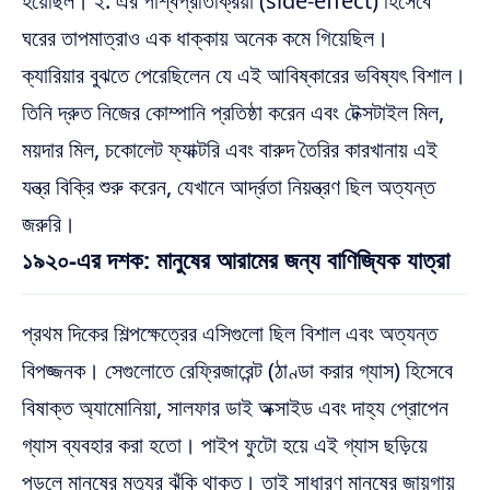
হয়েছিল। ২. এর পার্শ্বপ্রতিক্রিয়া (side-effect) হিসেবে
ঘরের তাপমাত্রাও এক ধাক্কায় অনেক কমে গিয়েছিল।
ক্যারিয়ার বুঝতে পেরেছিলেন যে এই আবিষ্কারের ভবিষ্যৎ বিশাল।
তিনি দ্রুত নিজের কোম্পানি প্রতিষ্ঠা করেন এবং টেক্সটাইল মিল,
ময়দার মিল, চকোলেট ফ্যাক্টরি এবং বারুদ তৈরির কারখানায় এই
যন্ত্র বিক্রি শুরু করেন, যেখানে আর্দ্রতা নিয়ন্ত্রণ ছিল অত্যন্ত
জরুরি।
১৯২০-এর দশক: মানুষের আরামের জন্য বাণিজ্যিক যাত্রা
প্রথম দিকের শিল্পক্ষেত্রের এসিগুলো ছিল বিশাল এবং অত্যন্ত
বিপজ্জনক। সেগুলোতে রেফ্রিজারেন্ট (ঠাণ্ডা করার গ্যাস) হিসেবে
বিষাক্ত অ্যামোনিয়া, সালফার ডাই অক্সাইড এবং দাহ্য প্রোপেন
গ্যাস ব্যবহার করা হতো। পাইপ ফুটো হয়ে এই গ্যাস ছড়িয়ে
পড়লে মানুষের মৃত্যুর ঝুঁকি থাকত। তাই সাধারণ মানুষের জায়গায়