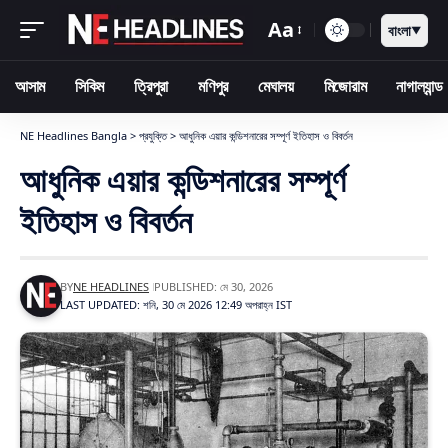
Aa
বাংলা
▼
আসাম
সিকিম
ত্রিপুরা
মণিপুর
মেঘালয়
মিজোরাম
নাগাল্যান্ড
NE Headlines Bangla
>
প্রযুক্তি
>
আধুনিক এয়ার কন্ডিশনারের সম্পূর্ণ ইতিহাস ও বিবর্তন
আধুনিক এয়ার কন্ডিশনারের সম্পূর্ণ
ইতিহাস ও বিবর্তন
BY
NE HEADLINES
PUBLISHED: মে 30, 2026
LAST UPDATED: শনি, 30 মে 2026 12:49 অপরাহ্ন IST