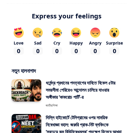
Express your feelings
Love
Sad
Cry
Happy
Angry
Surprise
0
0
0
0
0
0
নতুন হালনাগাদ
ধর্মেন্দ্র প্রধানের পদত্যাগের দাবিতে বিকেল ৫টার
সময়সীমা পেরিয়েও আন্দোলন চালিয়ে যাওয়ার
অঙ্গীকার ‘কাকরোচ পার্টি’-র
জাতীয়
শিক্ষা
দিল্লি হাইকোর্টে টেলিগ্রামের ওপর সাময়িক
নিষেধাজ্ঞা বহাল: জরুরি প্রাক-নিট ব্লকিংকে
‘সবচেয়ে কম বিধিনিষেধমূলক’ পদক্ষেপ হিসেবে আখ্যা