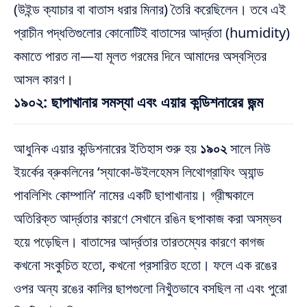
(উইন্ড ক্যাচার বা বাতাস ধরার মিনার) তৈরি করেছিলেন। তবে এই
প্রাচীন পদ্ধতিগুলোর কোনোটিই বাতাসের আর্দ্রতা (humidity)
কমাতে পারত না—যা মূলত গরমের দিনে আমাদের অস্বস্তির
আসল কারণ।
১৯০২: ছাপাখানার সমস্যা এবং এয়ার কন্ডিশনারের জন্ম
আধুনিক এয়ার কন্ডিশনারের ইতিহাস শুরু হয়
১৯০২
সালে নিউ
ইয়র্কের ব্রুকলিনের ‘স্যাকো-উইলহেমস লিথোগ্রাফিং অ্যান্ড
পাবলিশিং কোম্পানি’ নামের একটি ছাপাখানায়। গ্রীষ্মকালে
অতিরিক্ত আর্দ্রতার কারণে সেখানে রঙিন ছপাকাজ করা অসম্ভব
হয়ে পড়েছিল। বাতাসের আর্দ্রতার তারতম্যের কারণে কাগজ
কখনো সংকুচিত হতো, কখনো প্রসারিত হতো। ফলে এক রঙের
ওপর অন্য রঙের কালির ছাপগুলো নিখুঁতভাবে বসছিল না এবং পুরো