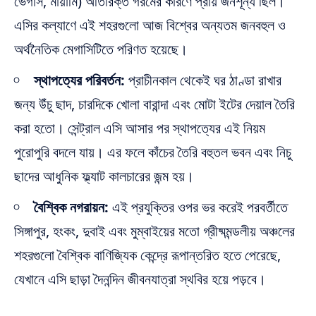
ভেগাস, মায়ামি) অতিরিক্ত গরমের কারণে প্রায় জনশূন্য ছিল।
এসির কল্যাণে এই শহরগুলো আজ বিশ্বের অন্যতম জনবহুল ও
অর্থনৈতিক মেগাসিটিতে পরিণত হয়েছে।
স্থাপত্যের পরিবর্তন:
প্রাচীনকাল থেকেই ঘর ঠাণ্ডা রাখার
জন্য উঁচু ছাদ, চারদিকে খোলা বারান্দা এবং মোটা ইটের দেয়াল তৈরি
করা হতো। সেন্ট্রাল এসি আসার পর স্থাপত্যের এই নিয়ম
পুরোপুরি বদলে যায়। এর ফলে কাঁচের তৈরি বহুতল ভবন এবং নিচু
ছাদের আধুনিক ফ্ল্যাট কালচারের জন্ম হয়।
বৈশ্বিক নগরায়ন:
এই প্রযুক্তির ওপর ভর করেই পরবর্তীতে
সিঙ্গাপুর, হংকং, দুবাই এবং মুম্বাইয়ের মতো গ্রীষ্মমন্ডলীয় অঞ্চলের
শহরগুলো বৈশ্বিক বাণিজ্যিক কেন্দ্রে রূপান্তরিত হতে পেরেছে,
যেখানে এসি ছাড়া দৈনন্দিন জীবনযাত্রা স্থবির হয়ে পড়বে।