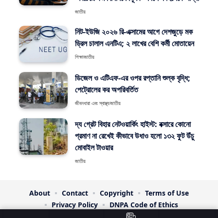
জাতীয়
নিট-ইউজি ২০২৬ রি-এক্সামের আগে দেশজুড়ে মক
ড্রিল চালাল এনটিএ; ২ লাখের বেশি কর্মী মোতায়েন
শিক্ষা
জাতীয়
ডিজেল ও এটিএফ-এর ওপর রপ্তানি শুল্ক বৃদ্ধি;
পেট্রোলের কর অপরিবর্তিত
জীবনধারা এবং স্বাস্থ্য
জাতীয়
দ্য গ্রেট বিহার নেটওয়ার্কিং হাইস্ট: বক্সারে কোনো
প্রমাণ না রেখেই কীভাবে উধাও হলো ১৩২ ফুট উঁচু
মোবাইল টাওয়ার
জাতীয়
About
Contact
Copyright
Terms of Use
Privacy Policy
DNPA Code of Ethics