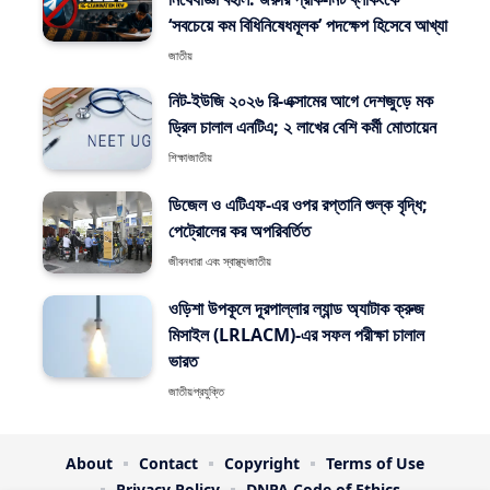
‘সবচেয়ে কম বিধিনিষেধমূলক’ পদক্ষেপ হিসেবে আখ্যা
জাতীয়
নিট-ইউজি ২০২৬ রি-এক্সামের আগে দেশজুড়ে মক
ড্রিল চালাল এনটিএ; ২ লাখের বেশি কর্মী মোতায়েন
শিক্ষা
জাতীয়
ডিজেল ও এটিএফ-এর ওপর রপ্তানি শুল্ক বৃদ্ধি;
পেট্রোলের কর অপরিবর্তিত
জীবনধারা এবং স্বাস্থ্য
জাতীয়
ওড়িশা উপকূলে দূরপাল্লার ল্যান্ড অ্যাটাক ক্রুজ
মিসাইল (LRLACM)-এর সফল পরীক্ষা চালাল
ভারত
জাতীয়
প্রযুক্তি
About
Contact
Copyright
Terms of Use
Privacy Policy
DNPA Code of Ethics