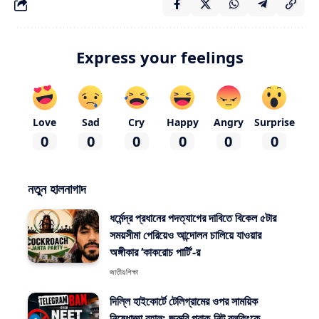
Express your feelings
Love
Sad
Cry
Happy
Angry
Surprise
0
0
0
0
0
0
নতুন হালনাগাদ
ধর্মেন্দ্র প্রধানের পদত্যাগের দাবিতে বিকেল ৫টার
সময়সীমা পেরিয়েও আন্দোলন চালিয়ে যাওয়ার
অঙ্গীকার ‘কাকরোচ পার্টি’-র
জাতীয়
শিক্ষা
দিল্লি হাইকোর্টে টেলিগ্রামের ওপর সাময়িক
নিষেধাজ্ঞা বহাল: জরুরি প্রাক-নিট ব্লকিংকে