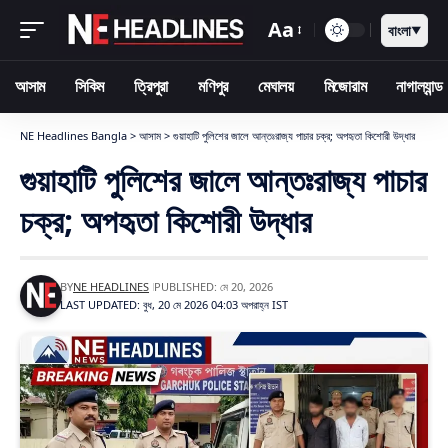
Aa
বাংলা
▼
আসাম
সিকিম
ত্রিপুরা
মণিপুর
মেঘালয়
মিজোরাম
নাগাল্যান্ড
NE Headlines Bangla
>
আসাম
>
গুয়াহাটি পুলিশের জালে আন্তঃরাজ্য পাচার চক্র; অপহৃতা কিশোরী উদ্ধার
গুয়াহাটি পুলিশের জালে আন্তঃরাজ্য পাচার
চক্র; অপহৃতা কিশোরী উদ্ধার
BY
NE HEADLINES
PUBLISHED: মে 20, 2026
LAST UPDATED: বুধ, 20 মে 2026 04:03 অপরাহ্ন IST