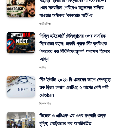
৫টার সময়সীমা পেরিয়েও আন্দোলন চালিয়ে
যাওয়ার অঙ্গীকার ‘কাকরোচ পার্টি’-র
জাতীয়
শিক্ষা
দিল্লি হাইকোর্টে টেলিগ্রামের ওপর সাময়িক
নিষেধাজ্ঞা বহাল: জরুরি প্রাক-নিট ব্লকিংকে
‘সবচেয়ে কম বিধিনিষেধমূলক’ পদক্ষেপ হিসেবে
আখ্যা
জাতীয়
নিট-ইউজি ২০২৬ রি-এক্সামের আগে দেশজুড়ে
মক ড্রিল চালাল এনটিএ; ২ লাখের বেশি কর্মী
মোতায়েন
শিক্ষা
জাতীয়
ডিজেল ও এটিএফ-এর ওপর রপ্তানি শুল্ক
বৃদ্ধি; পেট্রোলের কর অপরিবর্তিত