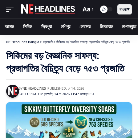
Aa
বাংলা
▼
আসাম
সিকিম
ত্রিপুরা
মণিপুর
মেঘালয়
মিজোরাম
নাগাল্যান্ড
NE Headlines Bangla
>
বন্যপ্রাণী
>
সিকিমের বড় বৈজ্ঞানিক সাফল্য: প্রজাপতির বৈচিত্র্য বেড়ে ৭৫৩ প্রজাতি
সিকিমের বড় বৈজ্ঞানিক সাফল্য:
প্রজাপতির বৈচিত্র্য বেড়ে ৭৫৩ প্রজাতি
BY
NE HEADLINES
PUBLISHED: মে 14, 2026
LAST UPDATED: বৃহস্পতি, 14 মে 2026 11:47 অপরাহ্ন IST