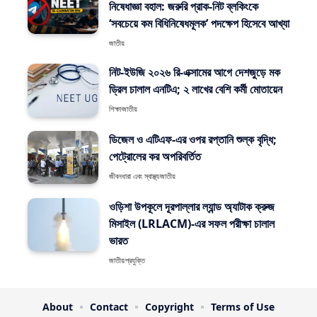
নিষেধাজ্ঞা বহাল: জরুরি প্রাক-নিট ব্লকিংকে
‘সবচেয়ে কম বিধিনিষেধমূলক’ পদক্ষেপ হিসেবে আখ্যা
জাতীয়
নিট-ইউজি ২০২৬ রি-এক্সামের আগে দেশজুড়ে মক
ড্রিল চালাল এনটিএ; ২ লাখের বেশি কর্মী মোতায়েন
শিক্ষা
জাতীয়
ডিজেল ও এটিএফ-এর ওপর রপ্তানি শুল্ক বৃদ্ধি;
পেট্রোলের কর অপরিবর্তিত
জীবনধারা এবং স্বাস্থ্য
জাতীয়
ওড়িশা উপকূলে দূরপাল্লার ল্যান্ড অ্যাটাক ক্রুজ
মিসাইল (LRLACM)-এর সফল পরীক্ষা চালাল
ভারত
জাতীয়
প্রযুক্তি
About
Contact
Copyright
Terms of Use