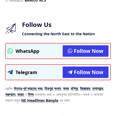
TAGGED:
BAMOS NCS
Follow Us
Connecting the North East to the Nation
Follow Now
WhatsApp
Follow Now
Telegram
ব্রেকিং
উত্তর-পূর্ব ভারতের খবর
,
ত্রিপুরা সংবাদ
,
অসম
,
মণিপুর
,
মিজোরাম
,
নাগাল্যান্ড
,
অরুণাচল
,
ভারত
ও
বিশ্ব
সংক্রান্ত খবর ও খেলাধুলার হাইলাইটস—সতর্ক ও আপডেট
থাকতে থাকুন
NE Headlines Bangla
-এর সঙ্গে!