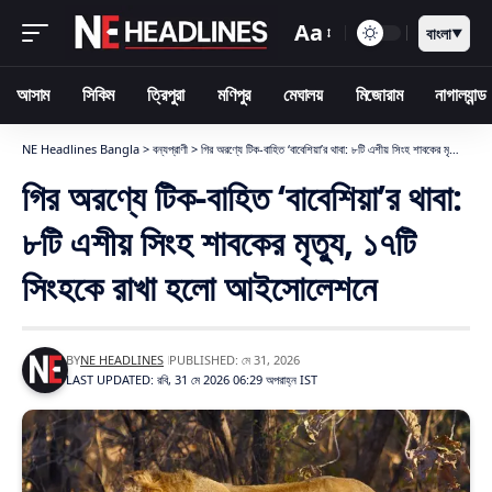
Aa
বাংলা
▼
আসাম
সিকিম
ত্রিপুরা
মণিপুর
মেঘালয়
মিজোরাম
নাগাল্যান্ড
NE Headlines Bangla
>
বন্যপ্রাণী
>
গির অরণ্যে টিক-বাহিত ‘বাবেশিয়া’র থাবা: ৮টি এশীয় সিংহ শাবকের মৃত্যু, ১৭টি সিংহকে রাখা হলো আইসোলেশনে
গির অরণ্যে টিক-বাহিত ‘বাবেশিয়া’র থাবা:
৮টি এশীয় সিংহ শাবকের মৃত্যু, ১৭টি
সিংহকে রাখা হলো আইসোলেশনে
BY
NE HEADLINES
PUBLISHED: মে 31, 2026
LAST UPDATED: রবি, 31 মে 2026 06:29 অপরাহ্ন IST