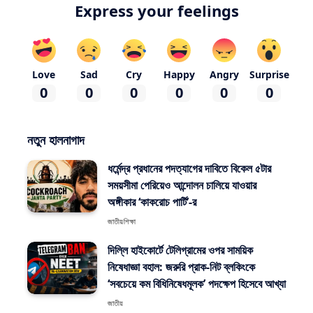
Express your feelings
Love
Sad
Cry
Happy
Angry
Surprise
0
0
0
0
0
0
নতুন হালনাগাদ
ধর্মেন্দ্র প্রধানের পদত্যাগের দাবিতে বিকেল ৫টার
সময়সীমা পেরিয়েও আন্দোলন চালিয়ে যাওয়ার
অঙ্গীকার ‘কাকরোচ পার্টি’-র
জাতীয়
শিক্ষা
দিল্লি হাইকোর্টে টেলিগ্রামের ওপর সাময়িক
নিষেধাজ্ঞা বহাল: জরুরি প্রাক-নিট ব্লকিংকে
‘সবচেয়ে কম বিধিনিষেধমূলক’ পদক্ষেপ হিসেবে আখ্যা
জাতীয়