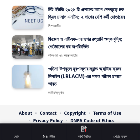
নিট-ইউজি ২০২৬ রি-এক্সামের আগে দেশজুড়ে মক
ড্রিল চালাল এনটিএ; ২ লাখের বেশি কর্মী মোতায়েন
শিক্ষা
জাতীয়
ডিজেল ও এটিএফ-এর ওপর রপ্তানি শুল্ক বৃদ্ধি;
পেট্রোলের কর অপরিবর্তিত
জীবনধারা এবং স্বাস্থ্য
জাতীয়
ওড়িশা উপকূলে দূরপাল্লার ল্যান্ড অ্যাটাক ক্রুজ
মিসাইল (LRLACM)-এর সফল পরীক্ষা চালাল
ভারত
জাতীয়
প্রযুক্তি
About
Contact
Copyright
Terms of Use
Privacy Policy
DNPA Code of Ethics
© NE Headlines. All Rights Reserved. | Designed By:
RTS
হোম
NE নিউজ
ফাস্ট নিউজ
শেয়ার করুন