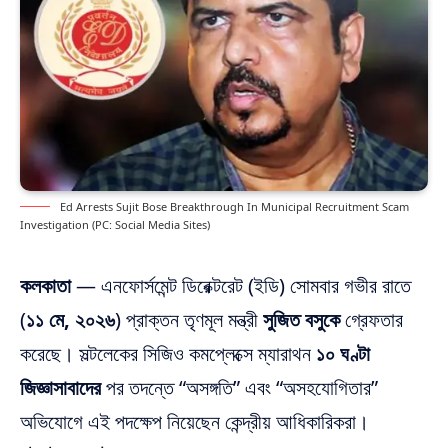
Ed Arrests Sujit Bose Breakthrough In Municipal Recruitment Scam
Investigation (PC: Social Media Sites)
কলকাতা
— এনফোর্সমেন্ট ডিরেক্টরেট (ইডি) সোমবার গভীর রাতে
(
১১ মে, ২০২৬
) প্রাক্তন তৃণমূল মন্ত্রী
সুজিত বসুকে
গ্রেফতার
করেছে। সল্টলেকের সিজিও কমপ্লেক্সে ম্যারাথন
১০ ঘণ্টা
জিজ্ঞাসাবাদের
পর তদন্তে “অসঙ্গতি” এবং “অসহযোগিতার”
অভিযোগে এই পদক্ষেপ নিয়েছেন কেন্দ্রীয় আধিকারিকরা।