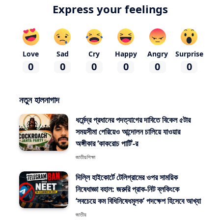
Express your feelings
Love
Sad
Cry
Happy
Angry
Surprise
0
0
0
0
0
0
নতুন হালনাগাদ
ধর্মেন্দ্র প্রধানের পদত্যাগের দাবিতে বিকেল ৫টার
সময়সীমা পেরিয়েও আন্দোলন চালিয়ে যাওয়ার
অঙ্গীকার ‘কাকরোচ পার্টি’-র
জাতীয়
শিক্ষা
দিল্লি হাইকোর্টে টেলিগ্রামের ওপর সাময়িক
নিষেধাজ্ঞা বহাল: জরুরি প্রাক-নিট ব্লকিংকে
‘সবচেয়ে কম বিধিনিষেধমূলক’ পদক্ষেপ হিসেবে আখ্যা
জাতীয়