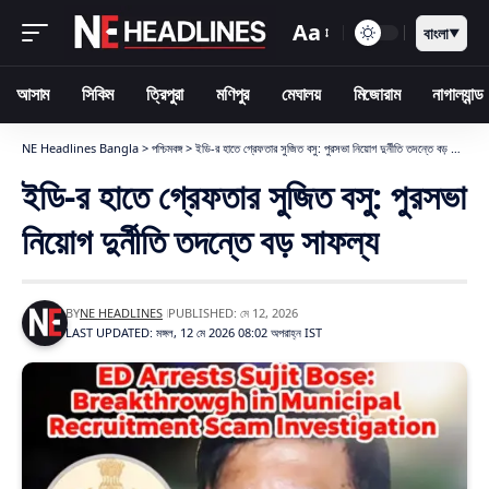
Aa
বাংলা
▼
আসাম
সিকিম
ত্রিপুরা
মণিপুর
মেঘালয়
মিজোরাম
নাগাল্যান্ড
NE Headlines Bangla
>
পশ্চিমবঙ্গ
>
ইডি-র হাতে গ্রেফতার সুজিত বসু: পুরসভা নিয়োগ দুর্নীতি তদন্তে বড় সাফল্য
ইডি-র হাতে গ্রেফতার সুজিত বসু: পুরসভা
নিয়োগ দুর্নীতি তদন্তে বড় সাফল্য
BY
NE HEADLINES
PUBLISHED: মে 12, 2026
LAST UPDATED: মঙ্গল, 12 মে 2026 08:02 অপরাহ্ন IST