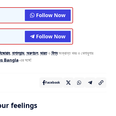
Follow Now
Follow Now
মিজোরাম
,
নাগাল্যান্ড
,
অরুণাচল
,
ভারত
ও
বিশ্ব
সংক্রান্ত খবর ও খেলাধুলার
es Bangla
-এর সঙ্গে!
Facebook
our feelings