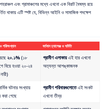
শহরাঞ্চল এবং গ্রামাঞ্চলের মধ্যে এখনো এক বিরাট বৈষম্য রয়ে
্তিত থাকায় এটি স্পষ্ট যে, বিভিন্ন আইনি ও সামাজিক পদক্ষেপ
 ও পরিসংখ্যান
বর্তমান চ্যালেঞ্জ ও ঘাটতি
য়েছে
২০.১%
(১৮
গ্রামীণ এলাকায়
এই হার এখনো
ে বিয়ে হওয়া ২০-২৪
অত্যন্ত আশঙ্কাজনক
 নারী)
ার্বিক ঘটনার সংখ্যায়
গ্রামীণ পরিবারগুলোতে
এই সংকট
য করা গেছে
এখনো তীব্র