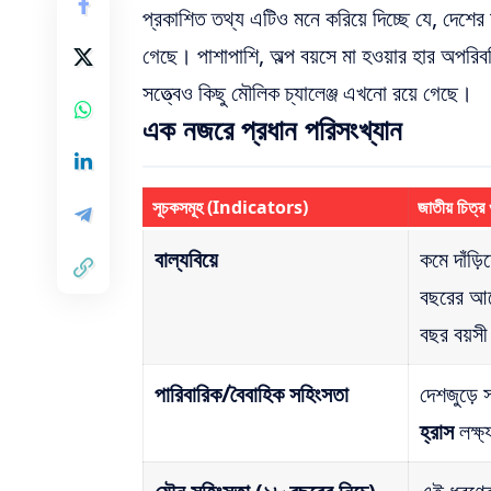
প্রকাশিত তথ্য এটিও মনে করিয়ে দিচ্ছে যে, দেশের 
গেছে। পাশাপাশি, অল্প বয়সে মা হওয়ার হার অপরিবর
সত্ত্বেও কিছু মৌলিক চ্যালেঞ্জ এখনো রয়ে গেছে।
এক নজরে প্রধান পরিসংখ্যান
সূচকসমূহ (Indicators)
জাতীয় চিত্র
বাল্যবিয়ে
কমে দাঁড়ি
বছরের আগ
বছর বয়সী
পারিবারিক/বৈবাহিক সহিংসতা
দেশজুড়ে স
হ্রাস
লক্ষ্