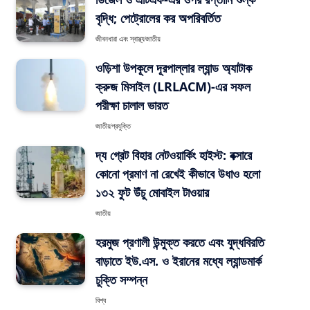
বৃদ্ধি; পেট্রোলের কর অপরিবর্তিত
জীবনধারা এবং স্বাস্থ্য
জাতীয়
ওড়িশা উপকূলে দূরপাল্লার ল্যান্ড অ্যাটাক
ক্রুজ মিসাইল (LRLACM)-এর সফল
পরীক্ষা চালাল ভারত
জাতীয়
প্রযুক্তি
দ্য গ্রেট বিহার নেটওয়ার্কিং হাইস্ট: বক্সারে
কোনো প্রমাণ না রেখেই কীভাবে উধাও হলো
১৩২ ফুট উঁচু মোবাইল টাওয়ার
জাতীয়
হরমুজ প্রণালী উন্মুক্ত করতে এবং যুদ্ধবিরতি
বাড়াতে ইউ.এস. ও ইরানের মধ্যে ল্যান্ডমার্ক
চুক্তি সম্পন্ন
বিশ্ব