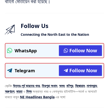
বাহিনী মোতায়েন করা হয়েছে।
Follow Us
Connecting the North East to the Nation
Follow Now
WhatsApp
Follow Now
Telegram
ব্রেকিং
উত্তর-পূর্ব ভারতের খবর
,
ত্রিপুরা সংবাদ
,
অসম
,
মণিপুর
,
মিজোরাম
,
নাগাল্যান্ড
,
অরুণাচল
,
ভারত
ও
বিশ্ব
সংক্রান্ত খবর ও খেলাধুলার হাইলাইটস—সতর্ক ও আপডেট
থাকতে থাকুন
NE Headlines Bangla
-এর সঙ্গে!