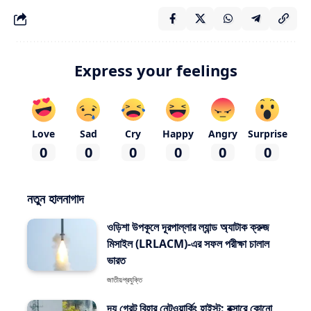
Express your feelings
Love
Sad
Cry
Happy
Angry
Surprise
0
0
0
0
0
0
নতুন হালনাগাদ
ওড়িশা উপকূলে দূরপাল্লার ল্যান্ড অ্যাটাক ক্রুজ
মিসাইল (LRLACM)-এর সফল পরীক্ষা চালাল
ভারত
জাতীয়
প্রযুক্তি
দ্য গ্রেট বিহার নেটওয়ার্কিং হাইস্ট: বক্সারে কোনো