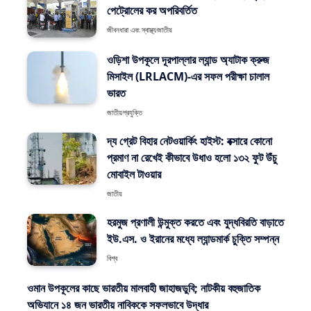
পেট্রোলের কর অপরিবর্তিত
জীবনধারা এবং স্বাস্থ্য
জাতীয়
ওড়িশা উপকূলে দূরপাল্লার ল্যান্ড অ্যাটাক ক্রুজ
মিসাইল (LRLACM)-এর সফল পরীক্ষা চালাল
ভারত
জাতীয়
প্রযুক্তি
দ্য গ্রেট বিহার নেটওয়ার্কিং হাইস্ট: বক্সারে কোনো
প্রমাণ না রেখেই কীভাবে উধাও হলো ১৩২ ফুট উঁচু
মোবাইল টাওয়ার
জাতীয়
হরমুজ প্রণালী উন্মুক্ত করতে এবং যুদ্ধবিরতি বাড়াতে
ইউ.এস. ও ইরানের মধ্যে ল্যান্ডমার্ক চুক্তি সম্পন্ন
বিশ্ব
ওমান উপকূলের কাছে ভারতীয় মালবাহী জাহাজডুবি; নাটকীয় বহুজাতিক
অভিযানে ১৪ জন ভারতীয় নাবিককে সফলভাবে উদ্ধার