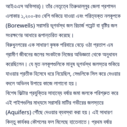
আইএএস অফিসার)। তাঁর নেতৃত্বে তিরুভাল্লুর জেলা প্রশাসন
এলাকার ১,২০০-রও বেশি শুকিয়ে যাওয়া এবং পরিত্যক্ত নলকূপকে
(Borewells) সরাসরি ভূগর্ভস্থ জল রিচার্জ পয়েন্ট বা বৃষ্টির জল
সংরক্ষণের আধারে রূপান্তরিত করেছে।
বিরুধুনগরের এক সাধারণ কৃষক পরিবারে বেড়ে ওঠা প্রতাপ এম
গ্রামীণ জীবনের জলের সংকটকে নিজের অভিজ্ঞতা থেকে অনুধাবন
করেছিলেন।
যে মৃত নলকূপগুলিকে মানুষ ভূগর্ভস্থ জলস্তর শুকিয়ে
যাওয়ার প্রতীক হিসেবে ধরে নিয়েছিল, সেগুলিকে সিল করে দেওয়ার
বদলে অভিনব উপায়ে কাজে লাগানো হয়।
বিশেষ ফিল্টার প্রযুক্তির সাহায্যে বর্ষার জমা জলকে পরিশ্রুত করে
এই পাইপগুলির মাধ্যমে সরাসরি মাটির গভীরের জলস্তরে
(Aquifers) পৌঁছে দেওয়ার ব্যবস্থা করা হয়।
এই সাধারণ
কিন্তু কার্যকর কৌশলের ফল মিলেছে হাতেনাতে। প্রথম বর্ষার