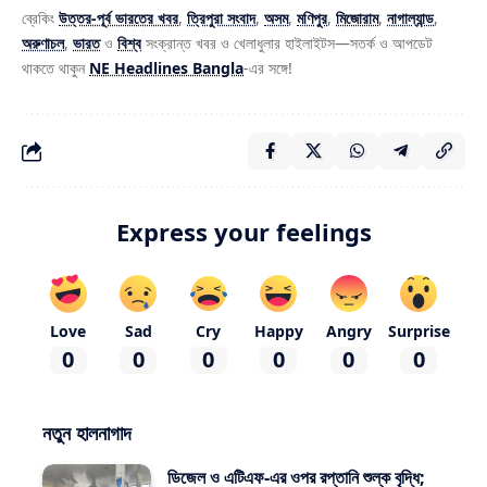
ব্রেকিং
উত্তর-পূর্ব ভারতের খবর
,
ত্রিপুরা সংবাদ
,
অসম
,
মণিপুর
,
মিজোরাম
,
নাগাল্যান্ড
,
অরুণাচল
,
ভারত
ও
বিশ্ব
সংক্রান্ত খবর ও খেলাধুলার হাইলাইটস—সতর্ক ও আপডেট
থাকতে থাকুন
NE Headlines Bangla
-এর সঙ্গে!
Express your feelings
Love
Sad
Cry
Happy
Angry
Surprise
0
0
0
0
0
0
নতুন হালনাগাদ
ডিজেল ও এটিএফ-এর ওপর রপ্তানি শুল্ক বৃদ্ধি;