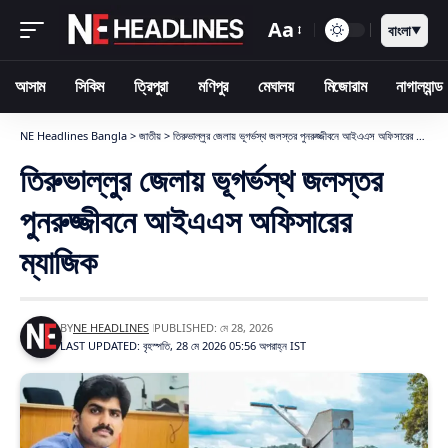
Aa
বাংলা
▼
আসাম
সিকিম
ত্রিপুরা
মণিপুর
মেঘালয়
মিজোরাম
নাগাল্যান্ড
NE Headlines Bangla
>
জাতীয়
>
তিরুভাল্লুর জেলায় ভূগর্ভস্থ জলস্তর পুনরুজ্জীবনে আইএএস অফিসারের ম্যাজিক
তিরুভাল্লুর জেলায় ভূগর্ভস্থ জলস্তর
পুনরুজ্জীবনে আইএএস অফিসারের
ম্যাজিক
BY
NE HEADLINES
PUBLISHED: মে 28, 2026
LAST UPDATED: বৃহস্পতি, 28 মে 2026 05:56 অপরাহ্ন IST